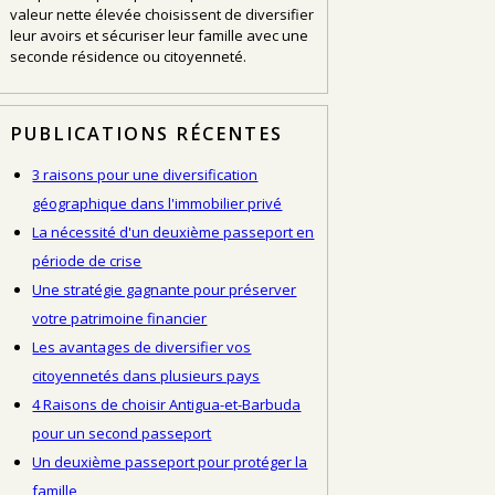
valeur nette élevée choisissent de diversifier
leur avoirs et sécuriser leur famille avec une
seconde résidence ou citoyenneté.
PUBLICATIONS RÉCENTES
3 raisons pour une diversification
géographique dans l'immobilier privé
La nécessité d'un deuxième passeport en
période de crise
Une stratégie gagnante pour préserver
votre patrimoine financier
Les avantages de diversifier vos
citoyennetés dans plusieurs pays
4 Raisons de choisir Antigua-et-Barbuda
pour un second passeport
Un deuxième passeport pour protéger la
famille