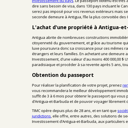
Investissement du pays
. Le passeport obtenu est très 
dire sans besoin de visa, dans 130 pays incluant le Ca
serez pas imposé pour vos revenus extérieurs mais seu
seconde demeure à Antigua, l’île la plus convoitée des 
L'achat d'une propriété à Antigua-e
Antigua abrite de nombreuses constructions immobilièr
citoyenneté du gouvernement, et grâce au tourisme qui 
luxe poursuivra donc sa croissance pour ces mêmes rai
étrangers et leurs familles. En achetant une demeure
Investissement, d'une valeur d'au moins 400 000,00 $ U
paradisiaque et procéder à sa revente après 5 ans, tou
Obtention du passeport
Pour réaliser la planification de votre projet, prenez
re
vous recommandera le meilleur développement immobili
suffit de 3 à 6 mois pour obtenir le passeport qui vous
d’Antigua-et-Barbuda et de pouvoir voyager librement 
TIMC opère depuis plus de 28 ans, et en tant que
socié
juridictions
, elle offre, entre autres, des solutions de
Investissement d’Antigua-et-Barbuda, aux particuliers et