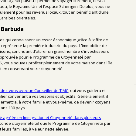
avantageux puisqu’il permet de voyager librement, c’est-à-
nada, le Royaume Uni et l’espace Schengen. De plus, vous ne
lement pour les revenus locaux, tout en bénéficiant d’une
Caraïbes orientales.
t-Barbuda
es qui connaissent un essor économique grâce à l’offre de
représente la première industrie du pays. L'immobilier de
sons, continuant d'attirer un grand nombre d’investisseurs
 approuvée pour le Programme de Citoyenneté par
S, vous pouvez profiter pleinement de votre maison dans l'île
t en conservant votre citoyenneté.
ndez-vous avec un Conseiller de TIMC
, qui vous guidera et
er convenant à vos besoins et objectifs. Généralement, il
 permettra, à votre famille et vous-même, de devenir citoyens
dans 130 pays.
té agréée en Immigration et Citoyenneté dans plusieurs
 seconde citoyenneté tel que le Programme de Citoyenneté par
 leurs familles, à valeur nette élevée.