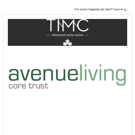
Cet email n'apparait pas bien? Lisez-le
ici
.