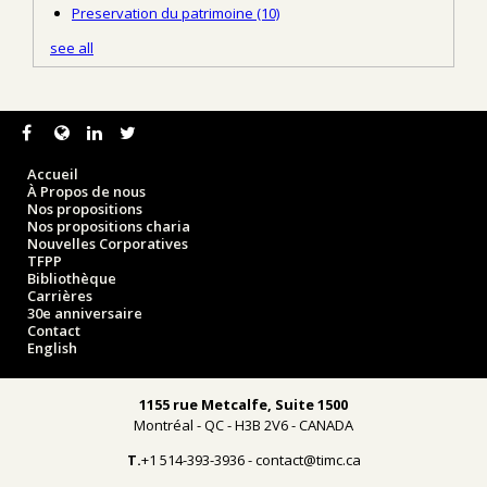
Preservation du patrimoine
(10)
see all
Accueil
À Propos de nous
Nos propositions
Nos propositions charia
Nouvelles Corporatives
TFPP
Bibliothèque
Carrières
30e anniversaire
Contact
English
1155 rue Metcalfe, Suite 1500
Montréal - QC - H3B 2V6 - CANADA
T.
+1 514-393-3936 - contact@timc.ca